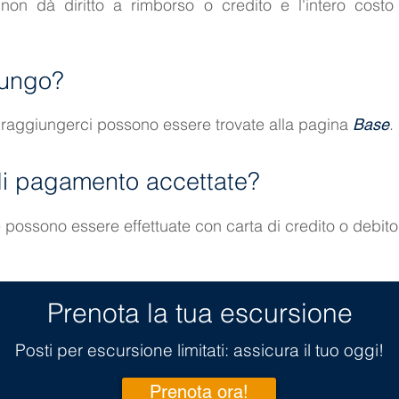
 non dà diritto a rimborso o credito e l'intero costo 
iungo?
 raggiungerci possono essere trovate alla pagina
.
Base
di pagamento accettate?
 possono essere effettuate con carta di credito o debito
Prenota la tua escursione
Posti per escursione limitati: assicura il tuo oggi!
Prenota ora!