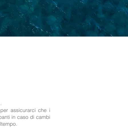
.
per assicurarci che i
ipanti in caso di cambi
altempo.