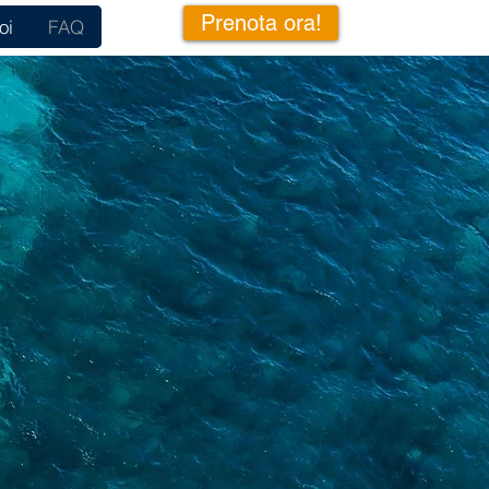
Prenota ora!
oi
FAQ