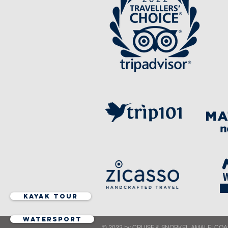
KAYAK TOUR
WATERSPORT
© 2023 by CRUISE & SNORKEL AMALFI COAST® - 