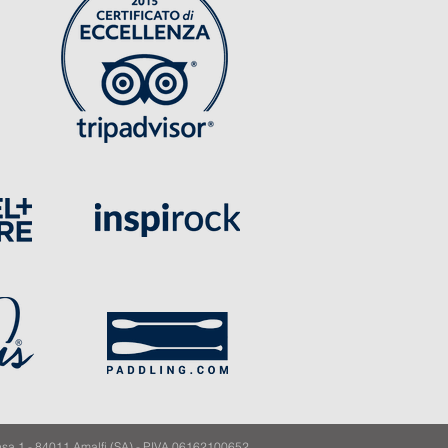
sa 1 - 84011 Amalfi (SA) - P.IVA 06162100652