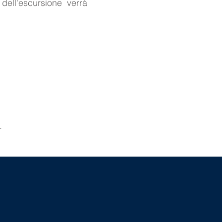
dell'escursione verrà
.