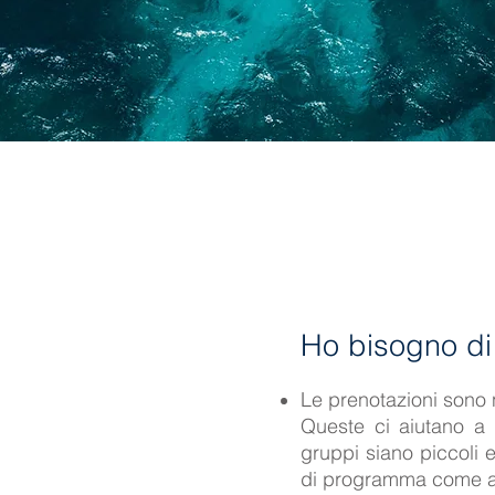
Ho bisogno di
Le prenotazioni sono n
Queste ci aiutano a 
gruppi siano piccoli e
di programma come ad