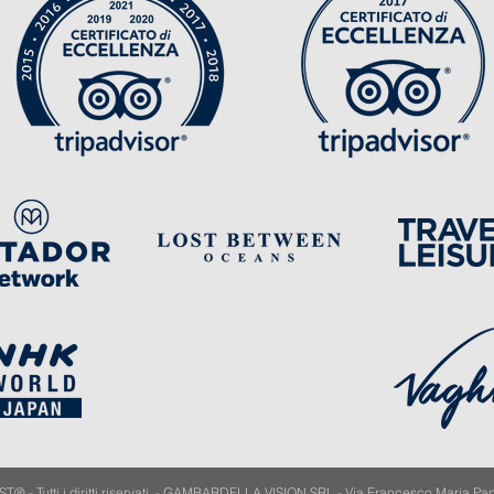
Tutti i diritti riservati. - GAMBARDELLA VISION SRL - Via Francesco Maria Pan