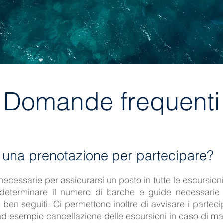
Domande frequenti
 una prenotazione per partecipare?
ecessarie per assicurarsi un posto in tutte le escursioni
determinare il numero di barche e guide necessarie 
 ben seguiti. Ci permettono inoltre di avvisare i partec
 esempio cancellazione delle escursioni in caso di m